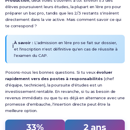
Production
, deux voies s'ouvrent à toi.
Environ 1/3 des
élèves poursuivent leurs études, la plupart en 1ère pro pour
préparer un bac pro
, tandis que les 2/3 restants s'insèrent
directement dans la vie active. Mais comment savoir ce qui
te correspond ?
À savoir :
L'admission en 1ère pro se fait sur dossier,
ℹ️
et l'inscription n'est définitive qu'en cas de réussite à
l'examen du CAP
.
Posons-nous les bonnes questions. Si tu veux
évoluer
rapidement vers des postes à responsabilités
(chef
d'équipe, technicien), la poursuite d'études est un
investissement rentable. En revanche, si tu as besoin de
revenus immédiats ou que tu es déjà en alternance avec une
promesse d'embauche, l'insertion directe peut être la
meilleure option.
33%
2 ans