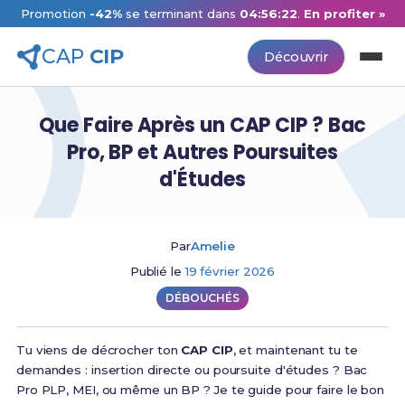
Promotion
-42%
se terminant dans
04:56:21
.
En profiter »
CAP
CIP
Découvrir
Que Faire Après un CAP CIP ? Bac
Pro, BP et Autres Poursuites
d'Études
Par
Amelie
Publié le
19 février 2026
DÉBOUCHÉS
Tu viens de décrocher ton
CAP CIP
, et maintenant tu te
demandes : insertion directe ou poursuite d'études ? Bac
Pro PLP, MEI, ou même un BP ? Je te guide pour faire le bon