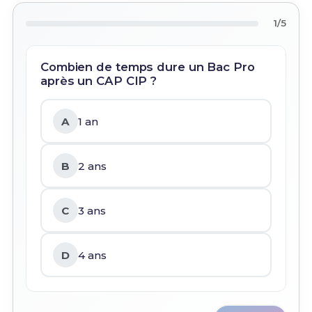
1/5
Combien de temps dure un Bac Pro
après un CAP CIP ?
A
1 an
B
2 ans
C
3 ans
D
4 ans